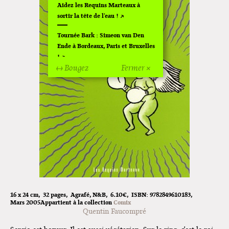
Aidez les Requins Marteaux à
sortir la tête de l'eau !
Tournée Bark : Simeon van Den
Ende à Bordeaux, Paris et Bruxelles
!
↔ Bougez
Fermer ×
Off Of Off d'Angoulême 2024
Superette de noël à Pola
L'exposition de Fungirl à
Montpellier !
Lancements de "Ras le bol" de
Cardon
Exposition "Fungirl : Funeral
Home" à Colomiers
16 x 24 cm
32 pages
Agrafé
N&B
6.10€
ISBN:
9782849610183
Mars 2005
Appartient à la collection
Comix
Tournée "Vulva Viking" : Elizabeth
Quentin Faucompré
Pich à Paris et Vincennes !