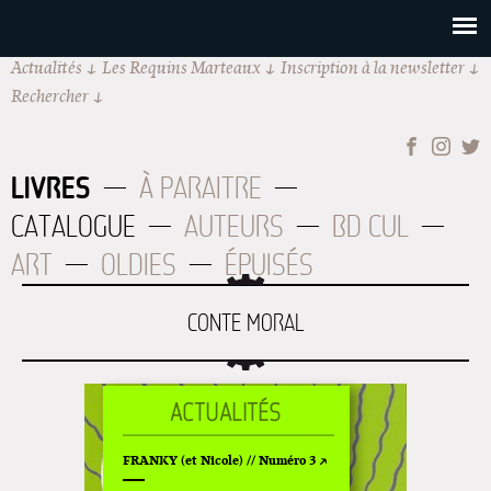
Actualités
Les Requins Marteaux
Inscription à la newsletter
Rechercher
LIVRES
À PARAITRE
CATALOGUE
AUTEURS
BD CUL
ART
OLDIES
ÉPUISÉS
CONTE MORAL
FRANKY (et Nicole) // Numéro 3