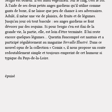
Sergio est boxeur. Il est aussi végétarien. Sur le ring, c’est le roi.
Dédicace de Gwénola Carrère à
À l’aide de ses deux petits anges gardiens qu’il utilise comme
Bruxelles
gants de boxe, il ne laisse que peu de chance à ses adversaires.
Adulé, il mène une vie de plaisirs, de fruits et de légumes.
Jusqu’au jour où tout bascule : ses anges gardiens se font
dévorer par des requins. Si pour Sergio c’en est fini de la
grande vie, la partie, elle, est loin d’être terminée. Il lui reste
encore quelques légumes… Quentin Faucompré est nantais et a
participé régulièrement au magazine
Ferraille Illustré
. Dans ce
nouvel opus de la collection « Comix », il nous propose un conte
redoutablement simple et toujours empreint de cet humour si
typique du Pays-de-la-Loire.
épuisé
Conte moral