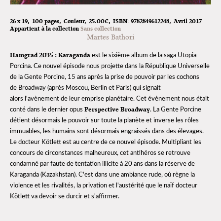
26 x 19
100 pages
Couleur
25.00€
ISBN:
9782849612248
Avril 2017
Appartient à la collection
Sans collection
Martes Bathori
Hamgrad 2035 : Karaganda
est le sixième album de la saga Utopia
Porcina. Ce nouvel épisode nous projette dans la République Universelle
de la Gente Porcine, 15 ans après la prise de pouvoir par les cochons
de Broadway (après Moscou, Berlin et Paris) qui signait
alors l'avènement de leur emprise planétaire. Cet évènement nous était
Perspective Broadway
conté dans le dernier opus
. La Gente Porcine
détient désormais le pouvoir sur toute la planète et inverse les rôles
immuables, les humains sont désormais engraissés dans des élevages.
Le docteur Kötlett est au centre de ce nouvel épisode. Multipliant les
concours de circonstances malheureux, cet antihéros se retrouve
condamné par faute de tentation illicite à 20 ans dans la réserve de
Karaganda (Kazakhstan). C'est dans une ambiance rude, où règne la
violence et les rivalités, la privation et l'austérité que le naïf docteur
Kötlett va devoir se durcir et s'affirmer.