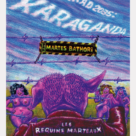
Montpellier !
Lancements de "Ras le bol" de
Cardon
Exposition "Fungirl : Funeral
Home" à Colomiers
Tournée "Vulva Viking" : Elizabeth
Pich à Paris et Vincennes !
Dédicace de Gwénola Carrère à
Bruxelles