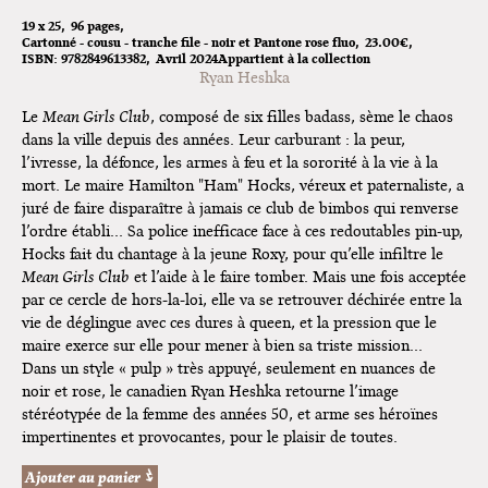
19 x 25
96 pages
Cartonné - cousu - tranche file - noir et Pantone rose fluo
23.00€
ISBN:
9782849613382
Avril 2024
Appartient à la collection
Ryan Heshka
Le
Mean Girls Club
, composé de six filles badass, sème le chaos
dans la ville depuis des années. Leur carburant : la peur,
l’ivresse, la défonce, les armes à feu et la sororité à la vie à la
mort. Le maire Hamilton "Ham" Hocks, véreux et paternaliste, a
juré de faire disparaître à jamais ce club de bimbos qui renverse
l’ordre établi… Sa police inefficace face à ces redoutables pin-up,
Hocks fait du chantage à la jeune Roxy, pour qu’elle infiltre le
Mean Girls Club
et l’aide à le faire tomber. Mais une fois acceptée
par ce cercle de hors-la-loi, elle va se retrouver déchirée entre la
vie de déglingue avec ces dures à queen, et la pression que le
maire exerce sur elle pour mener à bien sa triste mission…
​Dans un style « pulp » très appuyé, seulement en nuances de
noir et rose, le canadien Ryan Heshka retourne l’image
stéréotypée de la femme des années 50, et arme ses héroïnes
impertinentes et provocantes, pour le plaisir de toutes.