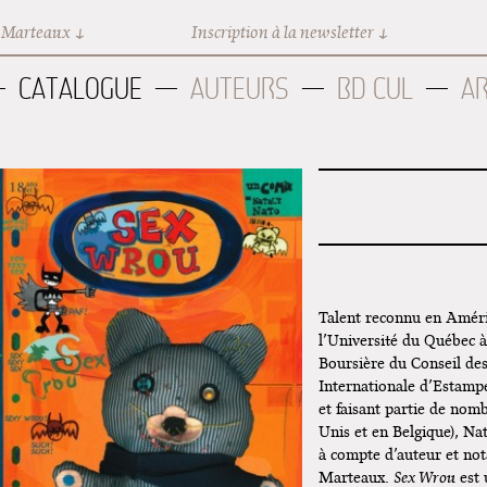
 Marteaux
Inscription à la newsletter
CATALOGUE
AUTEURS
BD CUL
A
Talent reconnu en Amér
l’Université du Québec à
Boursière du Conseil des
Internationale d’Estamp
et faisant partie de nom
Unis et en Belgique), Na
à compte d’auteur et n
Marteaux.
Sex Wrou
est 