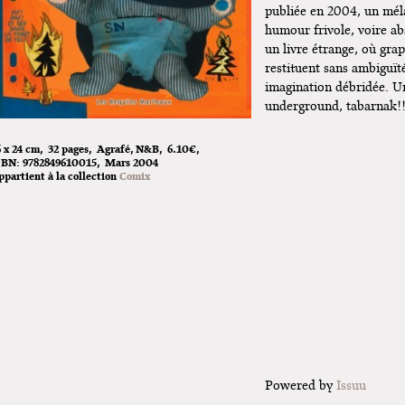
publiée en 2004, un mél
humour frivole, voire a
un livre étrange, où grap
restituent sans ambiguït
imagination débridée. 
underground, tabarnak!
6 x 24 cm
32 pages
Agrafé
N&B
6.10€
Sex wrou
SBN:
9782849610015
Mars 2004
ppartient à la collection
Comix
Powered by
Issuu