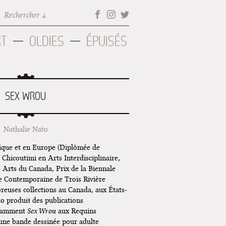
Rechercher
RT
OLDIES
ÉPUISÉS
SEX WROU
Nathalie Nato
ique et en Europe (Diplômée de
 Chicoutimi en Arts Interdisciplinaire,
 Arts du Canada, Prix de la Biennale
e Contemporaine de Trois Rivière
breuses collections au Canada, aux États-
to produit des publications
otamment
Sex Wrou
aux Requins
une bande dessinée pour adulte