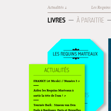
Aller au contenu principal
Actualités
Les Requins
LIVRES
À PARAITRE
LIVRES
GOODIES
FRANKY (et Nicole) // Numéro 3
FILMS
Aidez les Requins Marteaux à
ÉVÉNEMENTS
sortir la tête de l'eau !
Tournée Bark : Simeon van Den
Ende à Bordeaux, Paris et Bruxelles