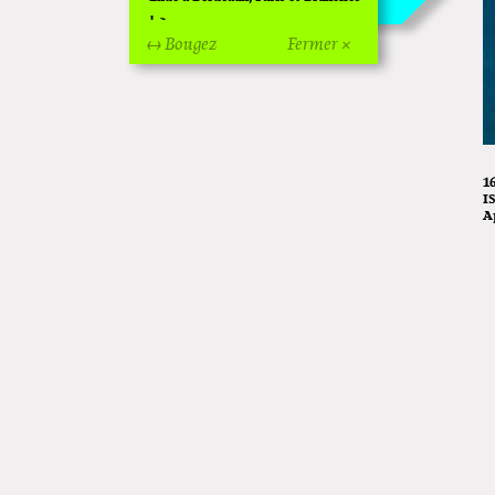
!
↔ Bougez
Fermer ×
Off Of Off d'Angoulême 2024
Superette de noël à Pola
L'exposition de Fungirl à
Montpellier !
1
I
Lancements de "Ras le bol" de
A
Cardon
Exposition "Fungirl : Funeral
Home" à Colomiers
Tournée "Vulva Viking" : Elizabeth
Pich à Paris et Vincennes !
Dédicace de Gwénola Carrère à
Bruxelles