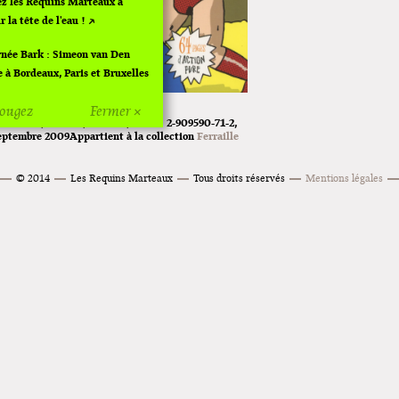
z les Requins Marteaux à
ir la tête de l'eau !
née Bark : Simeon van Den
 à Bordeaux, Paris et Bruxelles
ougez
Fermer ×
0 x 28 cm
Broché
10.50€
ISBN:
2-909590-71-2
Of Off d'Angoulême 2024
eptembre 2009
Appartient à la collection
Ferraille
rette de noël à Pola
© 2014
Les Requins Marteaux
Tous droits réservés
Mentions légales
position de Fungirl à
pellier !
ements de "Ras le bol" de
don
sition "Fungirl : Funeral
e" à Colomiers
née "Vulva Viking" : Elizabeth
 à Paris et Vincennes !