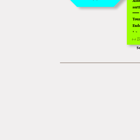
Aide
sort
Tour
Ende
!
↔ B
2
Off 
S
Supe
L'ex
Mont
Lanc
Car
Expo
Hom
Tour
Pich