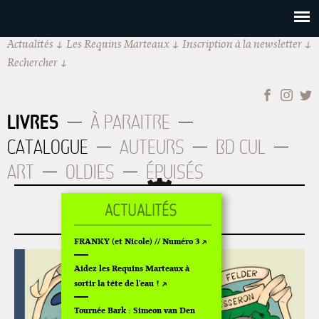
Actualités
Les Requins Marteaux
Inscription à la newsletter
Rechercher
LIVRES
À PARAITRE
CATALOGUE
AUTEURS
BD CUL
ART
OLDIES
ÉPUISÉS
TOUFFES & TRUFFES
FRANKY (et Nicole) // Numéro 3
Aidez les Requins Marteaux à
sortir la tête de l'eau !
Tournée Bark : Simeon van Den