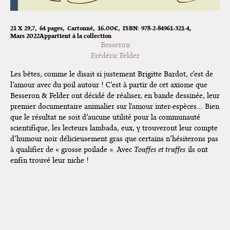
21 X 29,7
64 pages
Cartonné
16.00€
ISBN:
978-2-84961-321-4
Mars 2022
Appartient à la collection
Besseron
Frédéric Felder
Les bêtes, comme le disait si justement Brigitte Bardot, c’est de
l’amour avec du poil autour ! C’est à partir de cet axiome que
Besseron & Felder ont décidé de réaliser, en bande dessinée, leur
premier documentaire animalier sur l'amour inter-espèces… Bien
que le résultat ne soit d’aucune utilité pour la communauté
scientifique, les lecteurs lambada, eux, y trouveront leur compte
d’humour noir délicieusement gras que certains n’hésiterons pas
à qualifier de « grosse poilade ». Avec
Touffes et truffes
ils ont
enfin trouvé leur niche !
Touffes et truffes - Besseron Felder