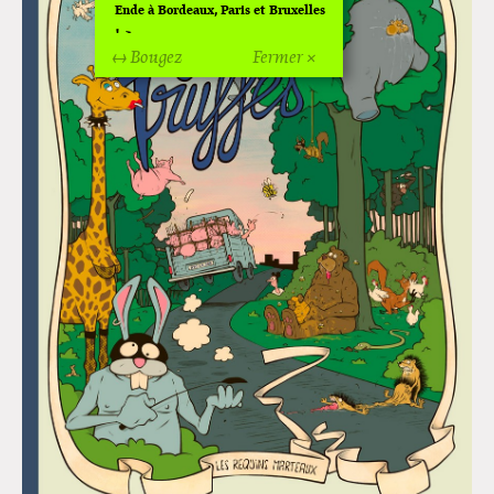
Ende à Bordeaux, Paris et Bruxelles
!
↔ Bougez
Fermer ×
Off Of Off d'Angoulême 2024
Superette de noël à Pola
L'exposition de Fungirl à
Montpellier !
Lancements de "Ras le bol" de
Cardon
Exposition "Fungirl : Funeral
Home" à Colomiers
Tournée "Vulva Viking" : Elizabeth
Pich à Paris et Vincennes !
Dédicace de Gwénola Carrère à
Bruxelles