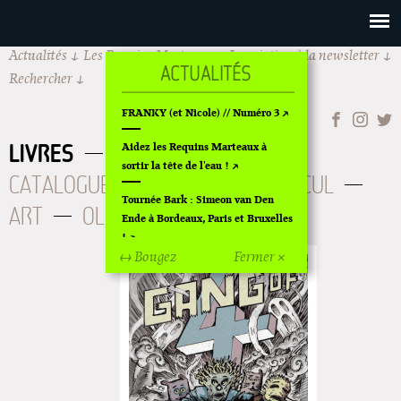
Actualités
Les Requins Marteaux
Inscription à la newsletter
Rechercher
FRANKY (et Nicole) // Numéro 3
LIVRES
À PARAITRE
Aidez les Requins Marteaux à
sortir la tête de l'eau !
CATALOGUE
AUTEURS
BD CUL
Tournée Bark : Simeon van Den
ART
OLDIES
ÉPUISÉS
Ende à Bordeaux, Paris et Bruxelles
!
↔ Bougez
Fermer ×
Off Of Off d'Angoulême 2024
Superette de noël à Pola
L'exposition de Fungirl à
Montpellier !
Lancements de "Ras le bol" de