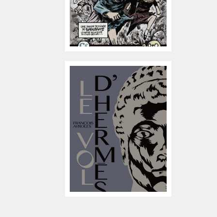
Cardon
Exposition "Fungirl : Funeral
Home" à Colomiers
Tournée "Vulva Viking" : Elizabeth
Pich à Paris et Vincennes !
Dédicace de Gwénola Carrère à
Bruxelles