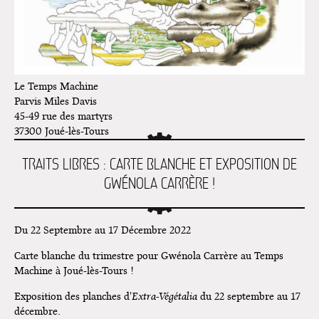
Cardon
Exposition "Fungirl : Funeral
Home" à Colomiers
Tournée "Vulva Viking" : Elizabeth
Pich à Paris et Vincennes !
Le Temps Machine
Parvis Miles Davis
Dédicace de Gwénola Carrère à
45-49 rue des martyrs
Bruxelles
37300
Joué-lès-Tours
TRAITS LIBRES : CARTE BLANCHE ET EXPOSITION DE
GWÉNOLA CARRÈRE !
Du 22 Septembre au 17 Décembre 2022
Carte blanche du trimestre pour Gwénola Carrère au Temps
Machine à Joué-lès-Tours !
Exposition des planches d'
Extra-Végétalia
du 22 septembre au 17
décembre.