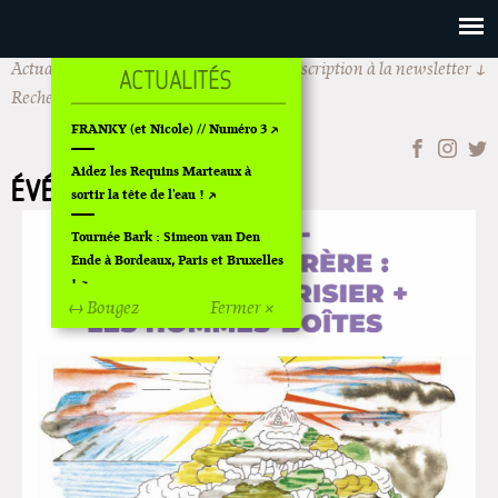
Actualités
Les Requins Marteaux
Inscription à la newsletter
Rechercher
FRANKY (et Nicole) // Numéro 3
Aidez les Requins Marteaux à
ÉVÉNEMENTS
sortir la tête de l'eau !
Tournée Bark : Simeon van Den
Ende à Bordeaux, Paris et Bruxelles
!
↔ Bougez
Fermer ×
Off Of Off d'Angoulême 2024
Superette de noël à Pola
L'exposition de Fungirl à
Montpellier !
Lancements de "Ras le bol" de