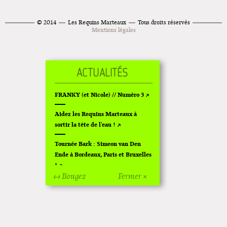
© 2014
Les Requins Marteaux
Tous droits réservés
Mentions légales
FRANKY (et Nicole) // Numéro 3
Aidez les Requins Marteaux à
sortir la tête de l'eau !
Tournée Bark : Simeon van Den
Ende à Bordeaux, Paris et Bruxelles
!
↔ Bougez
Fermer ×
Off Of Off d'Angoulême 2024
Superette de noël à Pola
L'exposition de Fungirl à