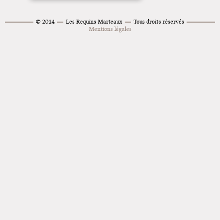
Superette de noël à Pola
© 2014
Les Requins Marteaux
Tous droits réservés
Mentions légales
L'exposition de Fungirl à
Montpellier !
Lancements de "Ras le bol" de
Cardon
Exposition "Fungirl : Funeral
Home" à Colomiers
Tournée "Vulva Viking" : Elizabeth
Pich à Paris et Vincennes !
Dédicace de Gwénola Carrère à
Bruxelles