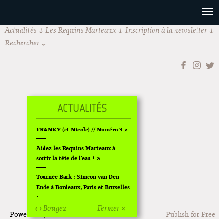
Actualités
Les Requins Marteaux
Inscription à la newsletter
Rechercher
FRANKY (et Nicole) // Numéro 3
Aidez les Requins Marteaux à
sortir la tête de l'eau !
Tournée Bark : Simeon van Den
Ende à Bordeaux, Paris et Bruxelles
!
↔ Bougez
Fermer ×
Powered by
Issuu
Publish for Free
Off Of Off d'Angoulême 2024