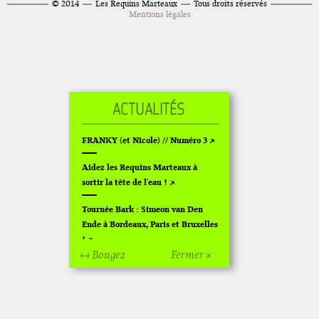
© 2014
Les Requins Marteaux
Tous droits réservés
Mentions légales
FRANKY (et Nicole) // Numéro 3
Aidez les Requins Marteaux à
sortir la tête de l'eau !
Tournée Bark : Simeon van Den
Ende à Bordeaux, Paris et Bruxelles
!
↔ Bougez
Fermer ×
Off Of Off d'Angoulême 2024
Superette de noël à Pola