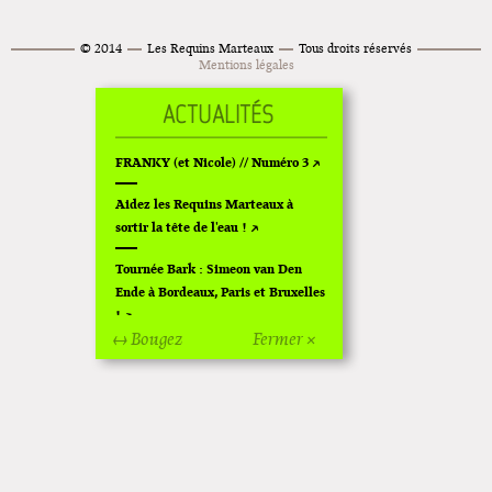
© 2014
Les Requins Marteaux
Tous droits réservés
Mentions légales
FRANKY (et Nicole) // Numéro 3
Aidez les Requins Marteaux à
sortir la tête de l'eau !
Tournée Bark : Simeon van Den
Ende à Bordeaux, Paris et Bruxelles
!
↔ Bougez
Fermer ×
Off Of Off d'Angoulême 2024
Superette de noël à Pola
L'exposition de Fungirl à
Montpellier !