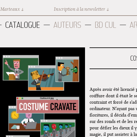
 Marteaux
Inscription à la newsletter
CATALOGUE
AUTEURS
BD CUL
A
CO
Après avoir été licencié 
coiffure dont il était le
contraint et forcé de s’
ordinateur. N’ayant pas 
fioritures, il décida d’
sur des ronds et de les 
pour défier les dieux il 
magie, il put assister à 