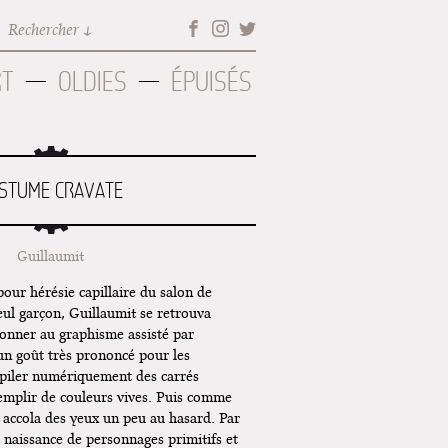
Rechercher
RT
OLDIES
ÉPUISÉS
STUME CRAVATE
Guillaumit
pour hérésie capillaire du salon de
 seul garçon, Guillaumit se retrouva
adonner au graphisme assisté par
un goût très prononcé pour les
empiler numériquement des carrés
remplir de couleurs vives. Puis comme
y accola des yeux un peu au hasard. Par
la naissance de personnages primitifs et