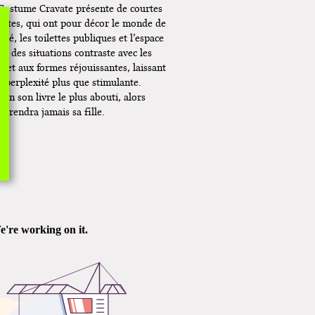
. Costume Cravate présente de courtes
ettes, qui ont pour décor le monde de
ché, les toilettes publiques et l’espace
té des situations contraste avec les
 et aux formes réjouissantes, laissant
e perplexité plus que stimulante.
in son livre le plus abouti, alors
ui rendra jamais sa fille.
e de Guillaumit