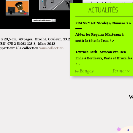
colorés à fort caractère
histoires absurdes et mu
l’entreprise, le supermar
intergalactique. La cruau
FRANKY (et Nicole) // Numéro 3
personnages aux couleurs
Aidez les Requins Marteaux à
le lecteur dans un état d
5 x 20,5 cm
48 pages
Broché
Couleur
13.20€
sortir la tête de l'eau !
Costume Cravate est de lo
SBN:
978-2-84961-125-8
Mars 2012
achetez-le, sinon on ne l
ppartient à la collection
Sans collection
Tournée Bark : Simeon van Den
Ende à Bordeaux, Paris et Bruxelles
!
épuisé
↔ Bougez
Fermer ×
Off Of Off d'Angoulême 2024
Costume Cravat
Superette de noël à Pola
L'exposition de Fungirl à
Montpellier !
Lancements de "Ras le bol" de
Cardon