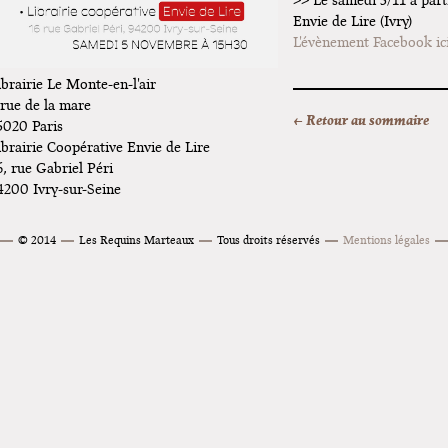
>> Le samedi 5/11 à part
Envie de Lire (Ivry)
on "Fungirl : Funeral
L'évènement Facebook ic
 Colomiers
ibrairie Le Monte-en-l'air
 "Vulva Viking" : Elizabeth
 rue de la mare
aris et Vincennes !
← Retour au sommaire
5020
Paris
ibrairie Coopérative Envie de Lire
e de Gwénola Carrère à
6, rue Gabriel Péri
es
4200
Ivry-sur-Seine
© 2014
Les Requins Marteaux
Tous droits réservés
Mentions légales