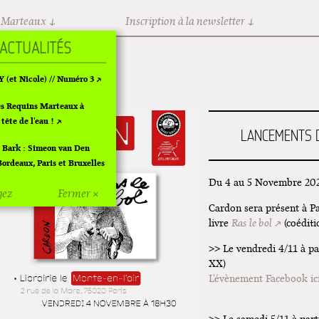
 Marteaux
Inscription à la newsletter
(et Nicole) // Numéro 3
es Requins Marteaux à
 tête de l'eau !
LANCEMENTS D
 Bark : Simeon van Den
Bordeaux, Paris et Bruxelles
Du 4 au 5 Novembre 20
gez
Fermer ×
Off d'Angoulême 2024
Cardon sera présent à Pa
livre
Ras le bol
(coéditi
te de noël à Pola
>> Le vendredi 4/11 à pa
tion de Fungirl à
XX)
lier !
L'évènement Facebook ic
nts de "Ras le bol" de