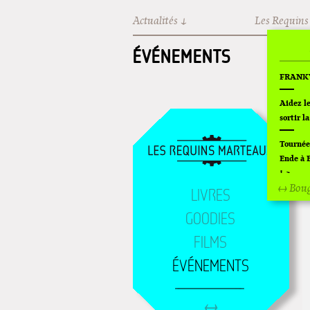
Aller au contenu principal
Actualités
Les Requins
ÉVÉNEMENTS
FRANKY 
Aidez l
sortir la
Tournée
Ende à 
!
↔ Bou
LIVRES
Off Of 
GOODIES
Superet
FILMS
L'exposi
ÉVÉNEMENTS
Montpel
Lanceme
Cardon