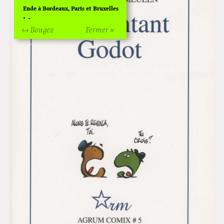
Ende à Bordeaux, Paris et Bruxelles
!
↔ Bougez
Fermer ×
Off Of Off d'Angoulême 2024
Superette de noël à Pola
L'exposition de Fungirl à
Montpellier !
Lancements de "Ras le bol" de
Cardon
Exposition "Fungirl : Funeral
Home" à Colomiers
Tournée "Vulva Viking" : Elizabeth
Pich à Paris et Vincennes !
Dédicace de Gwénola Carrère à
Bruxelles