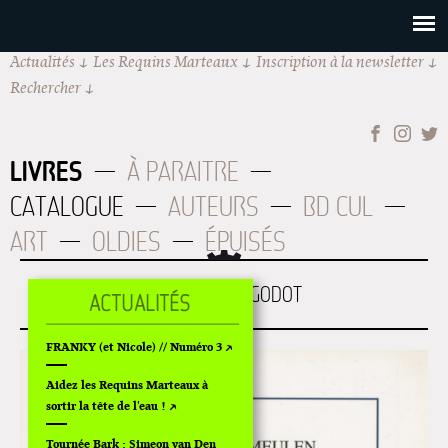
Actualités
Les Requins Marteaux
Inscription à la newsletter
Rechercher
LIVRES
À PARAITRE
CATALOGUE
AUTEURS
BD CUL
ART
OLDIES
ÉPUISÉS
EN MONTANT GODOT
FRANKY (et Nicole) // Numéro 3
Aidez les Requins Marteaux à
sortir la tête de l'eau !
Tournée Bark : Simeon van Den