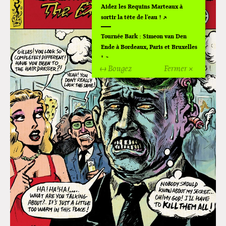
Aidez les Requins Marteaux à
sortir la tête de l'eau !
Tournée Bark : Simeon van Den
Ende à Bordeaux, Paris et Bruxelles
!
↔ Bougez
Fermer ×
Off Of Off d'Angoulême 2024
Superette de noël à Pola
L'exposition de Fungirl à
Montpellier !
Lancements de "Ras le bol" de
Cardon
Exposition "Fungirl : Funeral
Home" à Colomiers
Tournée "Vulva Viking" : Elizabeth
Pich à Paris et Vincennes !