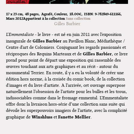
Dédicace de Gwénola Carrère à
Bruxelles
17 x 23 cm
48 pages
Agrafé
Couleur
18.00€
ISBN:
9-782849-611166
Mars 2012
Appartient à la collection
Sans collection
Gilles Barbier
L'Emmentaliste
- le livre - est né en juin 2011 avec l'exposition
Gilles Barbier
inaugurale de
au Pavillon Blanc, Médiathèque /
Centre d'art de Colomiers. Conjuguant les regards passionnés et
Gilles Barbier
réciproques des Requins Marteaux et de
, ce livre
prend pour point de départ une exposition qui rassemble des
œuvres touchant aux arts graphiques et au récit - autour du
monumental Terrier. En route, il y a eu la volonté de créer une
édition hors norme, à la croisée du comic book, de la collection
d'images et du livre d’artiste. A l’arrivée, cet ouvrage superpose
naturellement l’obsession de l’artiste pour les bulles et les trous,
indissociables comme dans le fromage emmental. L'Emmentaliste
offre donc la livraison hors-série d’une collection sans suite qui
dévoile les superpouvoirs imagiers de l’artiste, avec la complicité
Winshluss
Fanette Mellier
graphique de
et
.