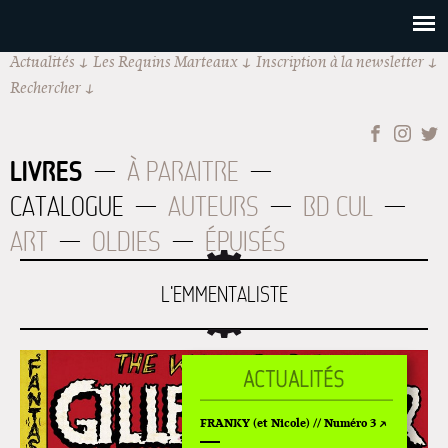
Actualités
Les Requins Marteaux
Inscription à la newsletter
Rechercher
LIVRES
À PARAITRE
CATALOGUE
AUTEURS
BD CUL
ART
OLDIES
ÉPUISÉS
L'EMMENTALISTE
FRANKY (et Nicole) // Numéro 3