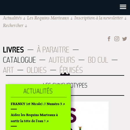
Actualités
Les Requins Marteaux
Inscription à la newsletter
Rechercher
LIVRES
À PARAITRE
CATALOGUE
AUTEURS
BD CUL
ART
OLDIES
ÉPUISÉS
LES SYNCHROTYPES
FRANKY (et Nicole) // Numéro 3
Aidez les Requins Marteaux à
sortir la tête de l'eau !