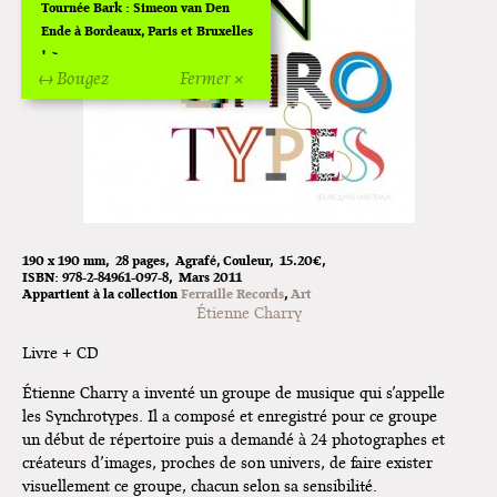
Tournée Bark : Simeon van Den
Ende à Bordeaux, Paris et Bruxelles
!
↔ Bougez
Fermer ×
Off Of Off d'Angoulême 2024
Superette de noël à Pola
L'exposition de Fungirl à
Montpellier !
Lancements de "Ras le bol" de
190 x 190 mm
28 pages
Agrafé
Couleur
15.20€
Cardon
ISBN:
978-2-84961-097-8
Mars 2011
Appartient à la collection
Ferraille Records
Art
Exposition "Fungirl : Funeral
Étienne Charry
Home" à Colomiers
Livre + CD
Tournée "Vulva Viking" : Elizabeth
Étienne Charry a inventé un groupe de musique qui s’appelle
Pich à Paris et Vincennes !
les Synchrotypes. Il a composé et enregistré pour ce groupe
un début de répertoire puis a demandé à 24 photographes et
Dédicace de Gwénola Carrère à
créateurs d’images, proches de son univers, de faire exister
Bruxelles
visuellement ce groupe, chacun selon sa sensibilité.