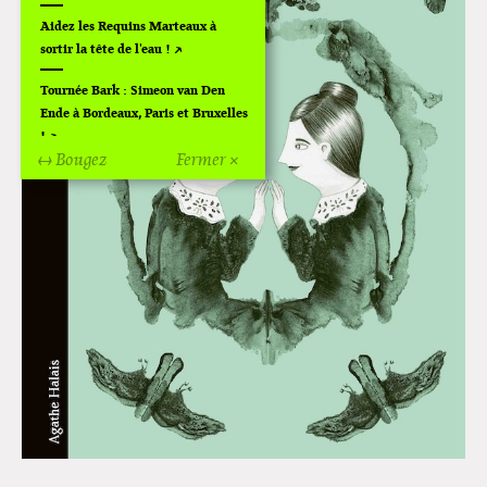
Aidez les Requins Marteaux à
sortir la tête de l'eau !
Tournée Bark : Simeon van Den
Ende à Bordeaux, Paris et Bruxelles
!
↔ Bougez
Fermer ×
Off Of Off d'Angoulême 2024
Superette de noël à Pola
L'exposition de Fungirl à
Montpellier !
Lancements de "Ras le bol" de
Cardon
Exposition "Fungirl : Funeral
Home" à Colomiers
Tournée "Vulva Viking" : Elizabeth
Pich à Paris et Vincennes !