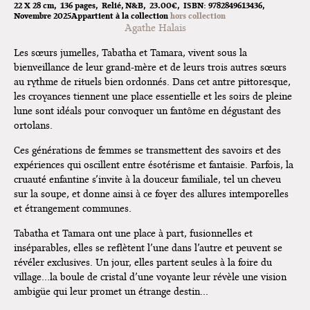
22 X 28 cm
136 pages
Relié
N&B
23.00€
ISBN:
9782849613436
Novembre 2025
Appartient à la collection
hors collection
Dédicace de Gwénola Carrère à
Agathe Halais
Bruxelles
Les sœurs jumelles, Tabatha et Tamara, vivent sous la
bienveillance de leur grand-mère et de leurs trois autres sœurs
au rythme de rituels bien ordonnés. Dans cet antre pittoresque,
les croyances tiennent une place essentielle et les soirs de pleine
lune sont idéals pour convoquer un fantôme en dégustant des
ortolans.
Ces générations de femmes se transmettent des savoirs et des
expériences qui oscillent entre ésotérisme et fantaisie. Parfois, la
cruauté enfantine s’invite à la douceur familiale, tel un cheveu
sur la soupe, et donne ainsi à ce foyer des allures intemporelles
et étrangement communes.
Tabatha et Tamara ont une place à part, fusionnelles et
inséparables, elles se reflètent l’une dans l’autre et peuvent se
révéler exclusives. Un jour, elles partent seules à la foire du
village…la boule de cristal d’une voyante leur révèle une vision
ambigüe qui leur promet un étrange destin…