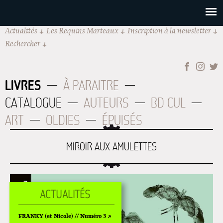
Actualités
Les Requins Marteaux
Inscription à la newsletter
Rechercher
LIVRES
À PARAITRE
CATALOGUE
AUTEURS
BD CUL
ART
OLDIES
ÉPUISÉS
MIROIR AUX AMULETTES
FRANKY (et Nicole) // Numéro 3