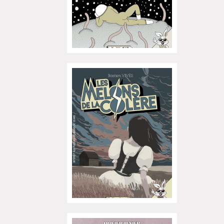
Exposition "Fungirl : Funeral
Home" à Colomiers
Tournée "Vulva Viking" : Elizabeth
Pich à Paris et Vincennes !
Dédicace de Gwénola Carrère à
Bruxelles