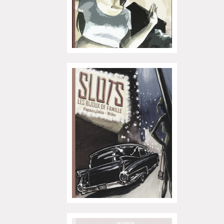
L'exposition de Fungirl à
Montpellier !
Lancements de "Ras le bol" de
Cardon
Exposition "Fungirl : Funeral
Home" à Colomiers
Tournée "Vulva Viking" : Elizabeth
Pich à Paris et Vincennes !
Dédicace de Gwénola Carrère à
Bruxelles