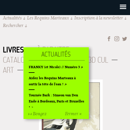
Actualités
Les Requins Marteaux
Inscription à la newsletter
Rechercher
LIVRES
À PARAITRE
CATALOGUE
AUTEURS
BD CUL
FRANKY (et Nicole) // Numéro 3
ART
OLDIES
ÉPUISÉS
Aidez les Requins Marteaux à
sortir la tête de l'eau !
Tournée Bark : Simeon van Den
Ende à Bordeaux, Paris et Bruxelles
!
↔ Bougez
Fermer ×
Off Of Off d'Angoulême 2024
Superette de noël à Pola