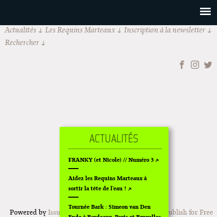
Actualités
Les Requins Marteaux
Inscription à la newsletter
Rechercher
FRANKY (et Nicole) // Numéro 3
Aidez les Requins Marteaux à
sortir la tête de l'eau !
Tournée Bark : Simeon van Den
Powered by
Issuu
Publish for Free
Ende à Bordeaux, Paris et Bruxelles