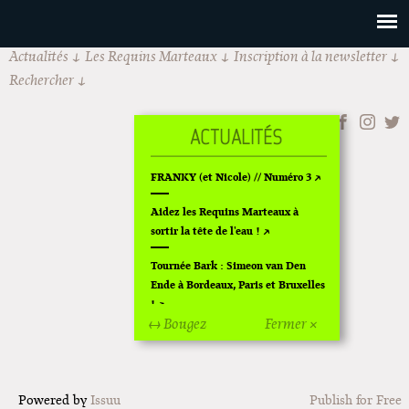
Actualités
Les Requins Marteaux
Inscription à la newsletter
Rechercher
FRANKY (et Nicole) // Numéro 3
Aidez les Requins Marteaux à
sortir la tête de l'eau !
Tournée Bark : Simeon van Den
Ende à Bordeaux, Paris et Bruxelles
!
↔ Bougez
Fermer ×
Off Of Off d'Angoulême 2024
Superette de noël à Pola
Powered by
Issuu
Publish for Free
L'exposition de Fungirl à