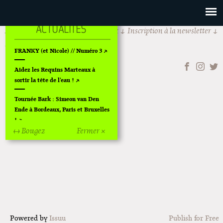
Actualités
Les Requins Marteaux
Inscription à la newsletter
Rechercher
FRANKY (et Nicole) // Numéro 3
Aidez les Requins Marteaux à
sortir la tête de l'eau !
Tournée Bark : Simeon van Den
Ende à Bordeaux, Paris et Bruxelles
!
↔ Bougez
Fermer ×
Off Of Off d'Angoulême 2024
Superette de noël à Pola
L'exposition de Fungirl à
Montpellier !
Lancements de "Ras le bol" de
Cardon
Powered by
Issuu
Publish for Free