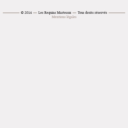
Exposition "Fungirl : Funeral
© 2014
Les Requins Marteaux
Tous droits réservés
Home" à Colomiers
Mentions légales
Tournée "Vulva Viking" : Elizabeth
Pich à Paris et Vincennes !
Dédicace de Gwénola Carrère à
Bruxelles