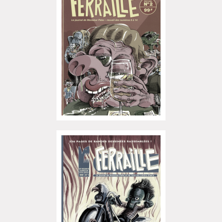
Superette de noël à Pola
L'exposition de Fungirl à
Montpellier !
Lancements de "Ras le bol" de
Cardon
Exposition "Fungirl : Funeral
Home" à Colomiers
Tournée "Vulva Viking" : Elizabeth
Pich à Paris et Vincennes !
Dédicace de Gwénola Carrère à
Bruxelles