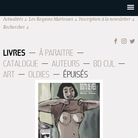
Actualités
Les Requins Marteaux
Inscription à la newsletter
Rechercher
LIVRES
À PARAITRE
CATALOGUE
AUTEURS
BD CUL
ART
OLDIES
ÉPUISÉS