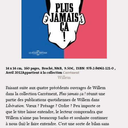
Exposition "Fungirl : Funeral
Home" à Colomiers
Tournée "Vulva Viking" : Elizabeth
Pich à Paris et Vincennes !
Dédicace de Gwénola Carrère à
Bruxelles
14 x 14 cm
160 pages
Broché
N&B
9.50€
ISBN:
978-2-84961-121-0
Avril 2012
Appartient à la collection
Carrément
Willem
Faisant suite aux quatre précédents ouvrages de Willem
dans la collection Carrément,
Plus jamais ça !
réunit une
partie des publications quotidiennes de Willem dans
Libération
. Vœux ? Présage ? Ordre ? Peu importe ce
que le titre laisse entendre, le lecteur comprendra que
Willem n’aime pas beaucoup Sarko et souhaite continuer
à nous (lui) le faire entendre. C’est une sorte de bilan sans