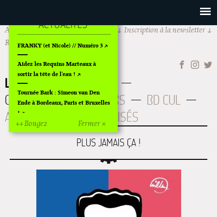
Actualités
Les Requins Marteaux
Inscription à la newsletter
Rechercher
FRANKY (et Nicole) // Numéro 3
Aidez les Requins Marteaux à
sortir la tête de l'eau !
LIVRES
À PARAITRE
Tournée Bark : Simeon van Den
CATALOGUE
AUTEURS
BD CUL
Ende à Bordeaux, Paris et Bruxelles
ART
OLDIES
ÉPUISÉS
!
↔ Bougez
Fermer ×
Off Of Off d'Angoulême 2024
PLUS JAMAIS ÇA !
Superette de noël à Pola
L'exposition de Fungirl à
Montpellier !
Lancements de "Ras le bol" de
Cardon