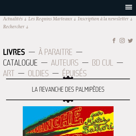
Actualités
Les Requins Marteaux
Inscription à la newsletter
Rechercher
LIVRES
À PARAITRE
CATALOGUE
AUTEURS
BD CUL
ART
OLDIES
ÉPUISÉS
LA REVANCHE DES PALMIPÈDES