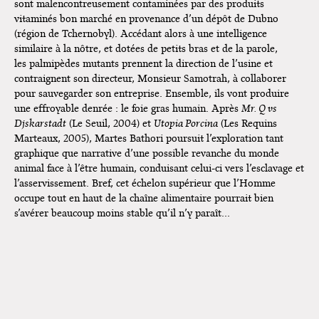
sont malencontreusement contaminées par des produits
Montpellier !
vitaminés bon marché en provenance d’un dépôt de Dubno
Lancements de "Ras le bol" de
(région de Tchernobyl). Accédant alors à une intelligence
Cardon
similaire à la nôtre, et dotées de petits bras et de la parole,
les palmipèdes mutants prennent la direction de l’usine et
Exposition "Fungirl : Funeral
contraignent son directeur, Monsieur Samotrah, à collaborer
Home" à Colomiers
pour sauvegarder son entreprise. Ensemble, ils vont produire
une effroyable denrée : le foie gras humain. Après
Mr. Q vs
Tournée "Vulva Viking" : Elizabeth
Djskarstadt
(Le Seuil, 2004) et
Utopia Porcina
(Les Requins
Pich à Paris et Vincennes !
Marteaux, 2005), Martes Bathori poursuit l’exploration tant
graphique que narrative d’une possible revanche du monde
Dédicace de Gwénola Carrère à
animal face à l’être humain, conduisant celui-ci vers l’esclavage et
Bruxelles
l’asservissement. Bref, cet échelon supérieur que l’Homme
occupe tout en haut de la chaîne alimentaire pourrait bien
s’avérer beaucoup moins stable qu’il n’y paraît…
LA REVANCHE DES PALMIPEDES