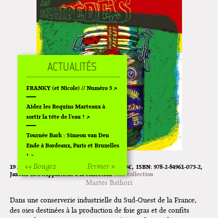
FRANKY (et Nicole) // Numéro 3
Aidez les Requins Marteaux à
sortir la tête de l'eau !
Tournée Bark : Simeon van Den
Ende à Bordeaux, Paris et Bruxelles
!
↔ Bougez
Fermer ×
19 x 26 cm
72 pages
Broché
Couleur
18.20€
ISBN:
978-2-84961-073-2
Off Of Off d'Angoulême 2024
Janvier 2009
Appartient à la collection
Sans collection
Martes Bathori
Superette de noël à Pola
Dans une conserverie industrielle du Sud-Ouest de la France,
des oies destinées à la production de foie gras et de confits
L'exposition de Fungirl à