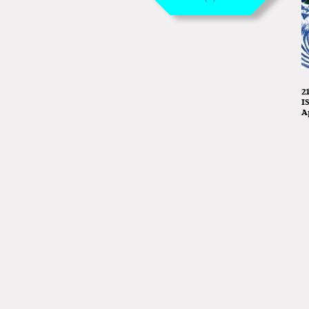
2
I
A