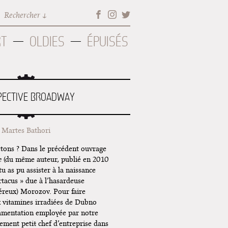
Rechercher
RT
OLDIES
ÉPUISÉS
PECTIVE BROADWAY
Martes Bathori
jetons ? Dans le précédent ouvrage
e
(du même auteur, publié en 2010
u as pu assister à la naissance
tacus » due à l’hasardeuse
éreux) Morozov. Pour faire
x vitamines irradiées de Dubno
amentation employée par notre
ement petit chef d’entreprise dans