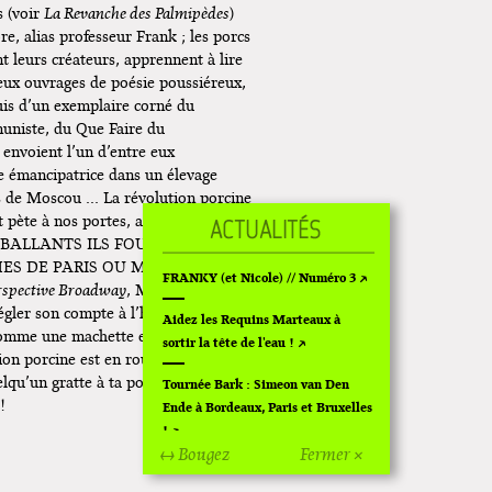
s (voir
La Revanche des Palmipèdes
)
e, alias professeur Frank ; les porcs
t leurs créateurs, apprennent à lire
eux ouvrages de poésie poussiéreux,
uis d’un exemplaire corné du
uniste, du Que Faire du
envoient l’un d’entre eux
e émancipatrice dans un élevage
ès de Moscou … La révolution porcine
 pète à nos portes, ami lecteur ! SI
 BALLANTS ILS FOULERONT TÔT
HES DE PARIS OU MÊME DE…
FRANKY (et Nicole) // Numéro 3
rspective Broadway
, Martes Bathori
égler son compte à l’humanité. Mais
Aidez les Requins Marteaux à
e comme une machette et l’a trempée
sortir la tête de l'eau !
ion porcine est en route ! Attention, ami
elqu’un gratte à ta porte ?!?
Tournée Bark : Simeon van Den
!
Ende à Bordeaux, Paris et Bruxelles
!
↔ Bougez
Fermer ×
oadway
Off Of Off d'Angoulême 2024