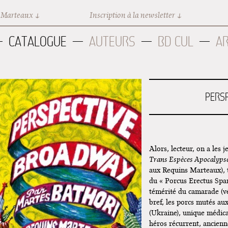
 Marteaux
Inscription à la newsletter
CATALOGUE
AUTEURS
BD CUL
A
PERS
Alors, lecteur, on a les 
Trans Espèces Apocalyps
aux Requins Marteaux), t
du « Porcus Erectus Spar
témérité du camarade (v
bref, les porcs mutés au
(Ukraine), unique médic
héros récurrent, ancienn