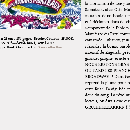
la fabrication de foie gra
Samotrah, alias Otto Mor
mutants, donc, boulotten
et à déclamer dans de vi
s’emparent de la Bible p
Manifeste du Parti comm
1 x 26 cm
184 pages
Broché
Couleur
25.00€
camarade Oulianov, puis 
SBN:
978-2-84961-140-1
Avril 2013
répandre la bonne parol
ppartient à la collection
Sans collection
intensif de Zagorsk, pr
gronde, grogne, éructe et
NOUS RESTONS BRAS
OU TARD LES PLANC
BROADWAY !! Dans
Pe
reprend la plume pour r
cette fois il l’a aiguisé
dans du sang. La révolut
lecteur, on dirait que qu
GRUIKKKKKKKKKK !!!
Perspective Br