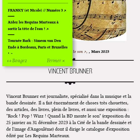
FRANKY (et Nicole) // Numéro 3
Aidez les Requins Marteaux à
sortir la tête de l'eau !
Tournée Bark : Simeon van Den
Ende à Bordeaux, Paris et Bruxelles
Rock ! Pop ! Wizz ! Quand la BD monte le son ↗,
,
Mars 2023
!
↔ Bougez
Fermer ×
Off Of Off d'Angoulême 2024
VINCENT BRUNNER
Superette de noël à Pola
L'exposition de Fungirl à
Vincent Brunner est journaliste, spécialisé dans la musique et la
Montpellier !
bande dessinée. Il a fait énormément de choses très chouettes,
Lancements de "Ras le bol" de
des articles, des livres, plein de livres, et aussi une exposition :
Cardon
"Rock ! Pop ! Wizz ! Quand la BD monte le son" (exposition du
25 janvier au 31 décembre 2023 à la Cité de la bande dessinée et
Exposition "Fungirl : Funeral
de l'image d'Angoulême) dont il dirige le catalogue d'exposition
Home" à Colomiers
édité par Les Requins Marteaux.