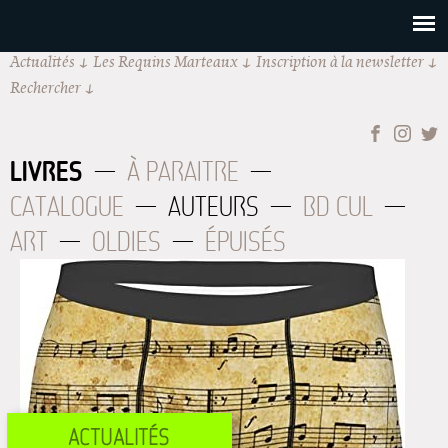
Actualités
Les Requins Marteaux
Inscription à la newsletter
Rechercher
LIVRES
À PARAITRE
CATALOGUE
AUTEURS
BD CUL
ART
OLDIES
ÉPUISÉS