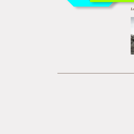
Off Of Off d'Angoulême
Lo
Superette de noël à Pol
L'exposition de Fungirl 
Montpellier !
Lancements de "Ras le b
Cardon
Exposition "Fungirl : F
Home" à Colomiers
Tournée "Vulva Viking" 
Pich à Paris et Vincenne
Dédicace de Gwénola Ca
Bruxelles