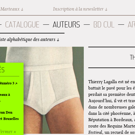
 Marteaux
Inscription à la newsletter
CATALOGUE
AUTEURS
BD CUL
A
iste alphabétique des auteurs
T
Thierry Lagalla est né e
 Numéro 3
battait le pavé pour les 
perdait sa première dent 
eaux à
Aujourd’hui, il vit et tr
dans de nombreuses galer
van Den
dans la cité phocéenne, à
et Bruxelles
Réputation à Bordeaux, a
route des Requins Marte
Fermer ×
Festival
, un recueil de 