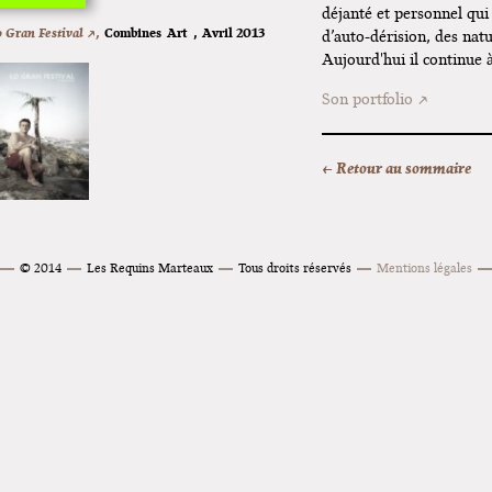
 2024
déjanté et personnel qui
 Gran Festival ↗,
Combines
Art
,
Avril 2013
d’auto-dérision, des natu
a
Aujourd'hui il continue 
à
Son portfolio
ol" de
← Retour au sommaire
uneral
© 2014
Les Requins Marteaux
Tous droits réservés
Mentions légales
: Elizabeth
s !
rrère à