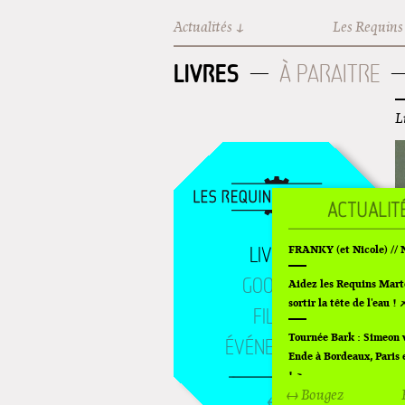
Aller au contenu principal
Actualités
Les Requins
LIVRES
À PARAITRE
L
LIVRES
FRANKY (et Nicole) //
GOODIES
Aidez les Requins Mart
sortir la tête de l'eau !
FILMS
Tournée Bark : Simeon 
ÉVÉNEMENTS
Ende à Bordeaux, Paris 
!
↔ Bougez