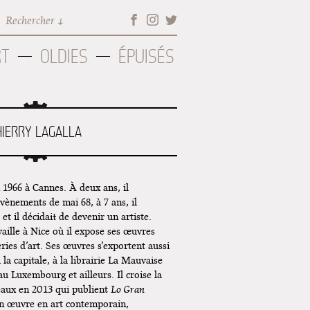
Rechercher
RT
OLDIES
ÉPUISÉS
HIERRY LAGALLA
n 1966 à Cannes. À deux ans, il
évènements de mai 68, à 7 ans, il
et il décidait de devenir un artiste.
availle à Nice où il expose ses œuvres
ies d’art. Ses œuvres s’exportent aussi
 la capitale, à la librairie La Mauvaise
u Luxembourg et ailleurs. Il croise la
aux en 2013 qui publient
Lo Gran
son œuvre en art contemporain,