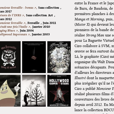
l : Funeral
entre la France et le Japo
s
nsieur Ferraille - bonus ↗,
Sans collection
,
de Baru, de Baudoin, de 
ars 2017
premières planches à de
ésors de l’INRS ↗,
Sans collection
Art
,
king" : Elizabeth
Manga
et
Morning
, puis
ars 2012
ncennes !
nsieur Ferraille ↗,
Ferraille
,
Juin 2011
(
Mister X
) qui devient le
 était une fois l'huile ↗,
Janvier 2010
pionniers de la bande de
aging Blues ↗,
Juin 2004
ola Carrère à
ollywood Superstars ↗,
Janvier 2003
réalise
Strong Man
une s
pour La Baguette Virtuel
Cizo collabore à SVM, ma
œuvre se fera surtout d
Là, le graphiste (Cizo) m
organique (du Walt Disn
scénarios décapants. Pe
d’ailleurs les directeurs
Illustré
dont la maquette 
plus irrégulier qu’il ne l
Cizo a publié
Monsieur Fe
réalisé plusieurs films d
couvertures des livres 
depuis avril 2012. En Ma
lance la collection BDCU