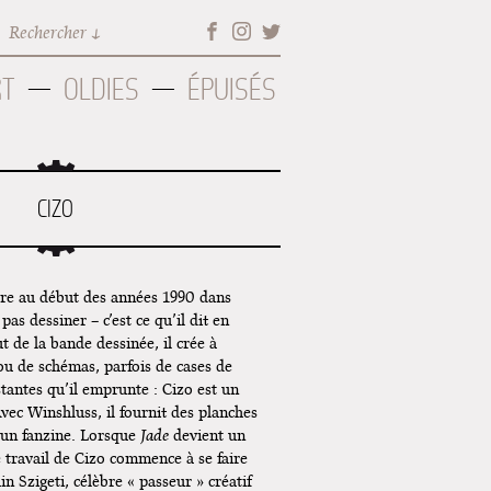
Rechercher
RT
OLDIES
ÉPUISÉS
CIZO
re au début des années 1990 dans
pas dessiner – c’est ce qu’il dit en
ut de la bande dessinée, il crée à
u de schémas, parfois de cases de
tantes qu’il emprunte : Cizo est un
vec Winshluss, il fournit des planches
 un fanzine. Lorsque
Jade
devient un
e travail de Cizo commence à se faire
n Szigeti, célèbre « passeur » créatif