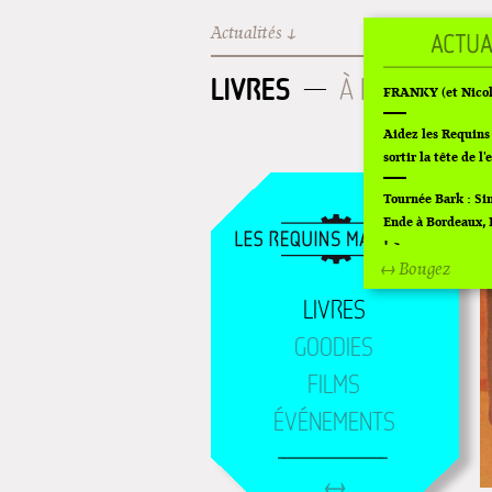
Aller au contenu principal
Actualités
Les Requins
LIVRES
À PARAITRE
FRANKY (et Nicol
Aidez les Requins
L
sortir la tête de l'
Tournée Bark : S
Ende à Bordeaux, P
!
↔ Bougez
Off Of Off d'Ang
LIVRES
Superette de noël 
GOODIES
L'exposition de Fu
FILMS
Montpellier !
ÉVÉNEMENTS
Lancements de "Ra
Cardon