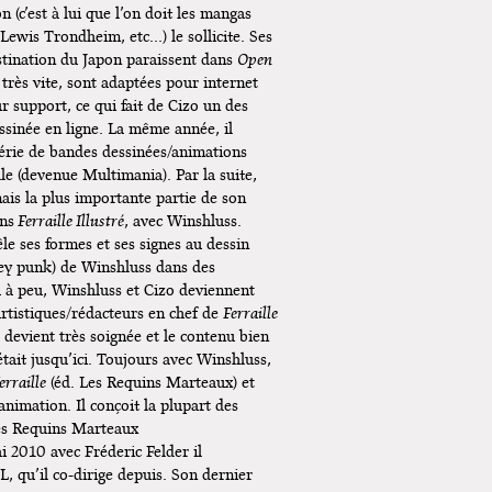
n (c’est à lui que l’on doit les mangas
Lewis Trondheim, etc…) le sollicite. Ses
stination du Japon paraissent dans
Open
, très vite, sont adaptées pour internet
ur support, ce qui fait de Cizo un des
ssinée en ligne. La même année, il
érie de bandes dessinées/animations
le (devenue Multimania). Par la suite,
is la plus importante partie de son
ans
Ferraille Illustré
, avec Winshluss.
êle ses formes et ses signes au dessin
ey punk) de Winshluss dans des
u à peu, Winshluss et Cizo deviennent
 artistiques/rédacteurs en chef de
Ferraille
devient très soignée et le contenu bien
’était jusqu’ici. Toujours avec Winshluss,
rraille
(éd. Les Requins Marteaux) et
’animation. Il conçoit la plupart des
des Requins Marteaux
i 2010 avec Fréderic Felder il
L, qu’il co-dirige depuis. Son dernier