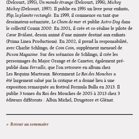
Bruxelles
(Delcourt, 1995),
Un monde étrange
(Delcourt, 1996),
Mickey
Mickey
(Delcourt, 1997). Il publie en 1995 un livre pour enfants,
Plip, la planète rectangle
. En 1999, il commence en tant que
dessinateur-scénariste,
Le Chien de mer
et publie
Astro Dog
dans
le collectif Comix 2000. En 2001, il crée et co-réalise le pilote de
Cœur Brûlant
, dessin animé d’une minute destiné aux enfants
(Prima Linea Productions). En 2002, il prend la responsabilité,
avec Charlie Schlingo, de
Coin Coin
, supplément mensuel de
Picsou Magazine
. Sur des scénarios de Schlingo, il crée les
personnages du Major Orange et de Canetor, également pré-
publié dans
Ferraille
, que l’on retrouve en album chez
Les Requins Marteaux. Récemment
Le Roi des Mouches
a
été largement salué par la critique et a donné lieu à une
exposition remarquée au festival Formula Bulla en 2013. Il
publie 3 tomes du Roi des Mouches de 2005 à 2013 chez 3
éditeurs différents : Albin Michel, Drugstore et Glénat.
← Retour au sommaire