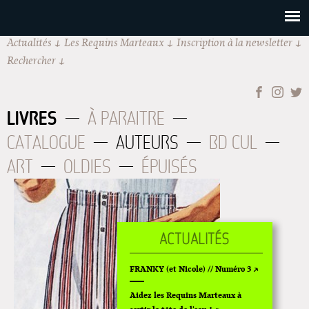
Actualités
Les Requins Marteaux
Inscription à la newsletter
Rechercher
LIVRES
À PARAITRE
CATALOGUE
AUTEURS
BD CUL
ART
OLDIES
ÉPUISÉS
FRANKY (et Nicole) // Numéro 3
Aidez les Requins Marteaux à