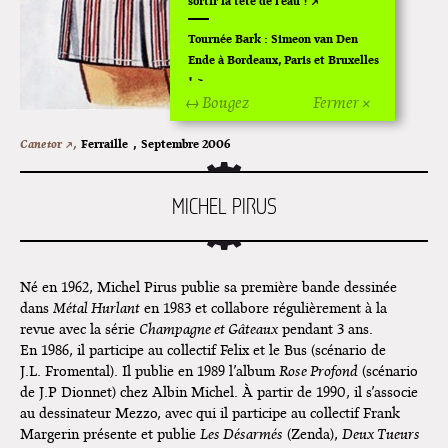
sortir la tête de l'eau !
Tournée Bark : Simeon van Den
Ende à Bordeaux, Paris et Bruxelles
!
↔ Bougez
Fermer ×
Off Of Off d'Angoulême 2024
Canetor ↗,
Ferraille
,
Septembre 2006
Superette de noël à Pola
L'exposition de Fungirl à
MICHEL PIRUS
Montpellier !
Lancements de "Ras le bol" de
Cardon
Né en 1962, Michel Pirus publie sa première bande dessinée
dans
Métal Hurlant
en 1983 et collabore régulièrement à la
Exposition "Fungirl : Funeral
revue avec la série
Champagne et Gâteaux
pendant 3 ans.
Home" à Colomiers
En 1986, il participe au collectif Felix et le Bus (scénario de
J.L. Fromental). Il publie en 1989 l’album
Rose Profond
(scénario
Tournée "Vulva Viking" : Elizabeth
de J.P Dionnet) chez Albin Michel. À partir de 1990, il s’associe
Pich à Paris et Vincennes !
au dessinateur Mezzo, avec qui il participe au collectif Frank
Dédicace de Gwénola Carrère à
Margerin présente et publie
Les Désarmés
(Zenda),
Deux Tueurs