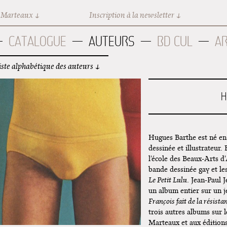
 Marteaux
Inscription à la newsletter
CATALOGUE
AUTEURS
BD CUL
A
iste alphabétique des auteurs
H
Hugues Barthe est né en 
dessinée et illustrateur.
l'école des Beaux-Arts d
bande dessinée gay et l
Le Petit Lulu
. Jean-Paul 
un album entier sur un 
François fait de la résista
trois autres albums sur
Marteaux et aux éditions