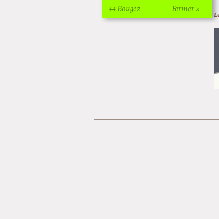
↔ Bougez
Fermer ×
Le
Off Of Off d'Angoulême 2024
Superette de noël à Pola
L'exposition de Fungirl à
Montpellier !
Lancements de "Ras le bol" de
Cardon
Exposition "Fungirl : Funeral
Home" à Colomiers
Tournée "Vulva Viking" : Elizabeth
Pich à Paris et Vincennes !
Dédicace de Gwénola Carrère à
Bruxelles