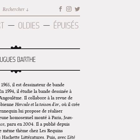
Rechercher
RT
OLDIES
ÉPUISÉS
UGUES BARTHE
1965, il est dessinateur de bande
 En 1994, il étudie la bande dessinée à
'Angoulême. Il collabore à la revue de
esbienne
Hercule et la toison d'or
, où il crée
Jennequin lui propose de réaliser
jeune homosexuel monté à Paris,
Jean-
nce
, paru en 2004. Il a publié depuis
 le même thème chez Les Requins
 Hachette Littératures. Puis, avec
L'été