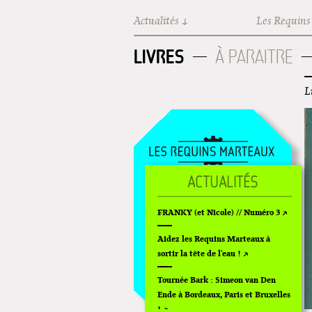
Aller au contenu principal
Actualités
Les Requins
LIVRES
À PARAITRE
L
LIVRES
FRANKY (et Nicole) // Numéro 3
GOODIES
FILMS
Aidez les Requins Marteaux à
sortir la tête de l'eau !
ÉVÉNEMENTS
Tournée Bark : Simeon van Den
Ende à Bordeaux, Paris et Bruxelles
!