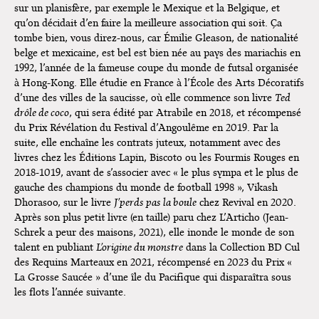
sur un planisfère, par exemple le Mexique et la Belgique, et
qu’on décidait d’en faire la meilleure association qui soit. Ça
tombe bien, vous direz-nous, car Émilie Gleason, de nationalité
belge et mexicaine, est bel est bien née au pays des mariachis en
1992, l’année de la fameuse coupe du monde de futsal organisée
à Hong-Kong. Elle étudie en France à l’École des Arts Décoratifs
d’une des villes de la saucisse, où elle commence son livre
Ted
drôle de coco
, qui sera édité par Atrabile en 2018, et récompensé
du Prix Révélation du Festival d’Angoulême en 2019. Par la
suite, elle enchaîne les contrats juteux, notamment avec des
livres chez les Éditions Lapin, Biscoto ou les Fourmis Rouges en
2018-1019, avant de s’associer avec « le plus sympa et le plus de
gauche des champions du monde de football 1998 », Vikash
Dhorasoo, sur le livre
J’perds pas la boule
chez Revival en 2020.
Après son plus petit livre (en taille) paru chez L’Articho (Jean-
Schrek a peur des maisons, 2021), elle inonde le monde de son
talent en publiant
L’origine du monstre
dans la Collection BD Cul
des Requins Marteaux en 2021, récompensé en 2023 du Prix «
La Grosse Saucée » d’une île du Pacifique qui disparaîtra sous
les flots l’année suivante.