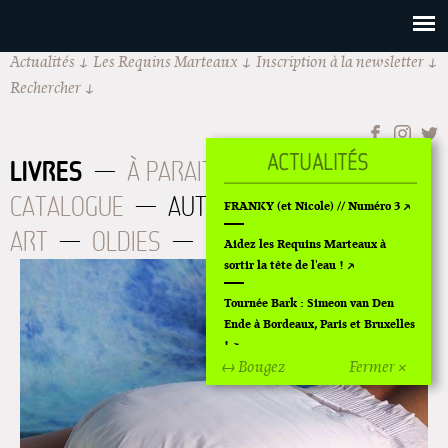
Actualités
Les Requins Marteaux
Inscription à la newsletter
Rechercher
LIVRES
À PARAITRE
CATALOGUE
AUTEURS
BD CUL
FRANKY (et Nicole) // Numéro 3
ART
OLDIES
ÉPUISÉS
Aidez les Requins Marteaux à
sortir la tête de l'eau !
Tournée Bark : Simeon van Den
Ende à Bordeaux, Paris et Bruxelles
!
↔ Bougez
Fermer ×
Off Of Off d'Angoulême 2024
Superette de noël à Pola