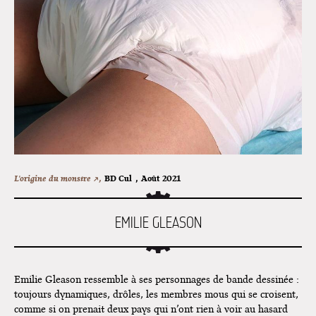
L'exposition de Fungirl à
Montpellier !
Lancements de "Ras le bol" de
Cardon
Exposition "Fungirl : Funeral
Home" à Colomiers
Tournée "Vulva Viking" : Elizabeth
Pich à Paris et Vincennes !
Dédicace de Gwénola Carrère à
L'origine du monstre ↗,
BD Cul
,
Août 2021
Bruxelles
EMILIE GLEASON
Emilie Gleason ressemble à ses personnages de bande dessinée :
toujours dynamiques, drôles, les membres mous qui se croisent,
comme si on prenait deux pays qui n’ont rien à voir au hasard