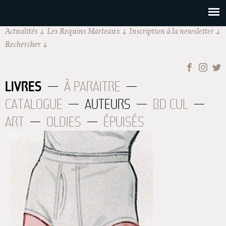
Actualités
Les Requins Marteaux
Inscription à la newsletter
Rechercher
LIVRES
À PARAITRE
CATALOGUE
AUTEURS
BD CUL
ART
OLDIES
ÉPUISÉS