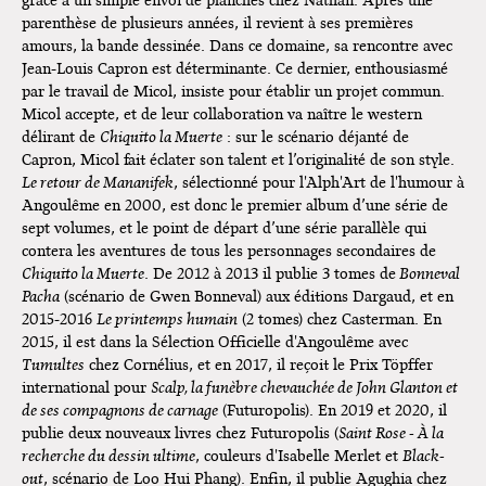
grâce à un simple envoi de planches chez Nathan. Après une
parenthèse de plusieurs années, il revient à ses premières
L'exposition de Fungirl à
amours, la bande dessinée. Dans ce domaine, sa rencontre avec
Montpellier !
Jean-Louis Capron est déterminante. Ce dernier, enthousiasmé
par le travail de Micol, insiste pour établir un projet commun.
Lancements de "Ras le bol" de
Micol accepte, et de leur collaboration va naître le western
Cardon
délirant de
Chiquito la Muerte
: sur le scénario déjanté de
Exposition "Fungirl : Funeral
Capron, Micol fait éclater son talent et l’originalité de son style.
Home" à Colomiers
Le retour de Mananifek
, sélectionné pour l'Alph'Art de l'humour à
Angoulême en 2000, est donc le premier album d’une série de
Tournée "Vulva Viking" : Elizabeth
sept volumes, et le point de départ d’une série parallèle qui
Pich à Paris et Vincennes !
contera les aventures de tous les personnages secondaires de
Chiquito la Muerte
. De 2012 à 2013 il publie 3 tomes de
Bonneval
Dédicace de Gwénola Carrère à
Pacha
(scénario de Gwen Bonneval) aux éditions Dargaud, et en
Bruxelles
2015-2016
Le printemps humain
(2 tomes) chez Casterman. En
2015, il est dans la Sélection Officielle d'Angoulême avec
Tumultes
chez Cornélius, et en 2017, il reçoit le Prix Töpffer
international pour
Scalp, la funèbre chevauchée de John Glanton et
de ses compagnons de carnage
(Futuropolis). En 2019 et 2020, il
publie deux nouveaux livres chez Futuropolis (
Saint Rose - À la
recherche du dessin ultime
, couleurs d'Isabelle Merlet et
Black-
out
, scénario de Loo Hui Phang). Enfin, il publie Agughia chez