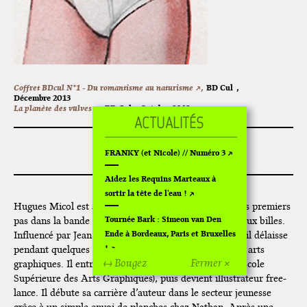
Coffret BDcul N°1 - Du romantisme au naturisme ↗,
BD Cul
,
Décembre 2013
La planète des vülves ↗,
BD Cul
,
Octobre 2012
HUGUES MICOL
FRANKY (et Nicole) // Numéro 3
Aidez les Requins Marteaux à
sortir la tête de l'eau !
Hugues Micol est attiré très tôt par le dessin et fait ses premiers
Tournée Bark : Simeon van Den
pas dans la bande dessinée à l’âge où d’autres jouent aux billes.
Ende à Bordeaux, Paris et Bruxelles
Influencé par Jean Giraud, Pratt et plus tard, Muñoz, il délaisse
!
pendant quelques années la BD pour se consacrer aux arts
↔ Bougez
Fermer ×
graphiques. Il entre alors en 1988 à l’ESAG de Paris (École
Off Of Off d'Angoulême 2024
Supérieure des Arts Graphiques), puis devient illustrateur free-
lance. Il débute sa carrière d’auteur dans le secteur jeunesse
Superette de noël à Pola