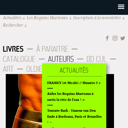
Actualités
Les Requins Marteaux
Inscription à la newsletter
Rechercher
LIVRES
À PARAITRE
CATALOGUE
AUTEURS
BD CUL
ART
OLDIES
ÉPUISÉS
FRANKY (et Nicole) // Numéro 3
Aidez les Requins Marteaux à
sortir la tête de l'eau !
Tournée Bark : Simeon van Den
Ende à Bordeaux, Paris et Bruxelles
!