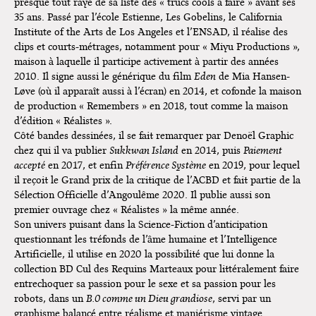
presque tout rayé de sa liste des « trucs cools à faire » avant ses
35 ans. Passé par l’école Estienne, Les Gobelins, le California
Institute of the Arts de Los Angeles et l’ENSAD, il réalise des
clips et courts-métrages, notamment pour « Miyu Productions »,
maison à laquelle il participe activement à partir des années
2010. Il signe aussi le générique du film
Eden
de Mia Hansen-
Løve (où il apparaît aussi à l’écran) en 2014, et cofonde la maison
de production « Remembers » en 2018, tout comme la maison
d’édition « Réalistes ».
Côté bandes dessinées, il se fait remarquer par Denoël Graphic
chez qui il va publier
Sukkwan Island
en 2014, puis
Paiement
accepté
en 2017, et enfin
Préférence Système
en 2019, pour lequel
il reçoit le Grand prix de la critique de l’ACBD et fait partie de la
Sélection Officielle d’Angoulême 2020. Il publie aussi son
premier ouvrage chez « Réalistes » la même année.
Son univers puisant dans la Science-Fiction d’anticipation
questionnant les tréfonds de l’âme humaine et l’Intelligence
Artificielle, il utilise en 2020 la possibilité que lui donne la
collection BD Cul des Requins Marteaux pour littéralement faire
entrechoquer sa passion pour le sexe et sa passion pour les
robots, dans un
B.0 comme un Dieu grandiose
, servi par un
graphisme balancé entre réalisme et maniérisme vintage.