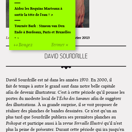
Aidez les Requins Marteaux à
sortir la tête de l'eau !
Tournée Bark : Simeon van Den
Ende à Bordeaux, Paris et Bruxelles
Les Idoles Malades ↗,
Sans collection
,
Janvier 2013
!
↔ Bougez
Fermer ×
Off Of Off d'Angoulême 2024
DAVID SOURDRILLE
Superette de noël à Pola
L'exposition de Fungirl à
Montpellier !
David Sourdrille est né dans les années 1970. En 2000, il
fait de temps à autre le grand saut dans notre belle capitale
Lancements de "Ras le bol" de
afin de devenir illustrateur. C’est à cette période qu’il pousse les
Cardon
portes du modeste local de l’
Écho des Savanes
afin de suggérer
des illustrations. À sa grande surprise, il se voit proposer de
Exposition "Fungirl : Funeral
réaliser des planches de bandes dessinées. Ce n’est qu’un an
Home" à Colomiers
plus tard que Sourdrille publiera ses premières planches au
Psikopat
et participe aussi à la revue
Ferraille Illustré
qu’il n’est
Tournée "Vulva Viking" : Elizabeth
plus la peine de présenter. Durant cette période qui ira jusqu’en
Pich à Paris et Vincennes !