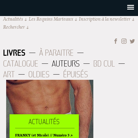
Actualités
Les Requins Marteaux
Inscription à la newsletter
Rechercher
LIVRES
À PARAITRE
CATALOGUE
AUTEURS
BD CUL
ART
OLDIES
ÉPUISÉS
FRANKY (et Nicole) // Numéro 3