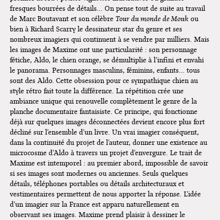
fresques bourrées de détails... On pense tout de suite au travail
Bruxelles
de Marc Boutavant et son célèbre
Tour du monde
de Mouk
ou
bien à Richard Scarry le dessinateur star du genre et ses
nombreux imagiers qui continuent à se vendre par milliers. Mais
les images de Maxime ont une particularité : son personnage
fétiche, Aldo, le chien orange, se démultiplie à l'infini et envahi
le panorama. Personnages masculins, féminins, enfants... tous
sont des Aldo. Cette obsession pour ce sympathique chien au
style rétro fait toute la différence. La répétition crée une
ambiance unique qui renouvelle complètement le genre de la
planche documentaire fantaisiste. Ce principe, qui fonctionne
déjà sur quelques images déconnectées devient encore plus fort
décliné sur l'ensemble d'un livre. Un vrai imagier conséquent,
dans la continuité du projet de l'auteur, donner une existence au
microcosme d'Aldo à travers un projet d'envergure. Le trait de
Maxime est intemporel : au premier abord, impossible de savoir
si ses images sont modernes ou anciennes. Seuls quelques
détails, téléphones portables ou détails architecturaux et
vestimentaires permettent de nous apporter la réponse. L'idée
d'un imagier sur la France est apparu naturellement en
observant ses images. Maxime prend plaisir à dessiner le