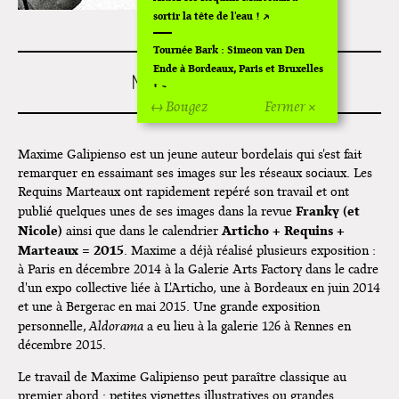
sortir la tête de l'eau !
Tournée Bark : Simeon van Den
Ende à Bordeaux, Paris et Bruxelles
MAXIME GALIPIENSO
!
↔ Bougez
Fermer ×
Off Of Off d'Angoulême 2024
Maxime Galipienso est un jeune auteur bordelais qui s'est fait
Superette de noël à Pola
remarquer en essaimant ses images sur les réseaux sociaux. Les
L'exposition de Fungirl à
Requins Marteaux ont rapidement repéré son travail et ont
Montpellier !
Franky (et
publié quelques unes de ses images dans la revue
Nicole)
Articho + Requins +
ainsi que dans le calendrier
Lancements de "Ras le bol" de
Marteaux = 2015
. Maxime a déjà réalisé plusieurs exposition :
Cardon
à Paris en décembre 2014 à la Galerie Arts Factory dans le cadre
d'un expo collective liée à L'Articho, une à Bordeaux en juin 2014
Exposition "Fungirl : Funeral
et une à Bergerac en mai 2015. Une grande exposition
Home" à Colomiers
personnelle,
Aldorama
a eu lieu à la galerie 126 à Rennes en
décembre 2015.
Tournée "Vulva Viking" : Elizabeth
Pich à Paris et Vincennes !
Le travail de Maxime Galipienso peut paraître classique au
premier abord : petites vignettes illustratives ou grandes
Dédicace de Gwénola Carrère à